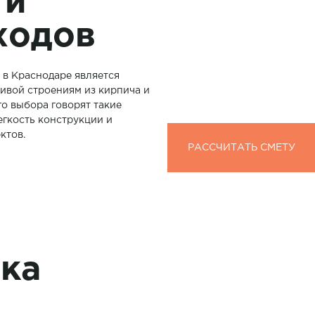
 и
ходов
а в Краснодаре является
ивой строениям из кирпича и
го выбора говорят такие
егкость конструкции и
ктов.
РАССЧИТАТЬ СМЕТУ
ка
ы