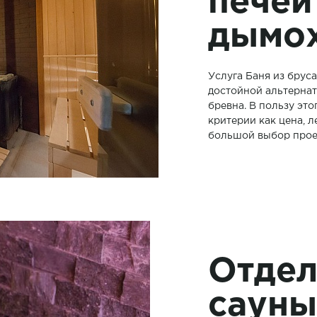
печей
дымо
Услуга Баня из брус
достойной альтернат
бревна. В пользу это
критерии как цена, л
большой выбор прое
Отдел
саун