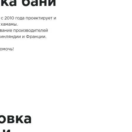
ка бани
 2010 года проектирует и
 хамамы.
вание производителей
Финляндии и Франции.
омочь!
овка