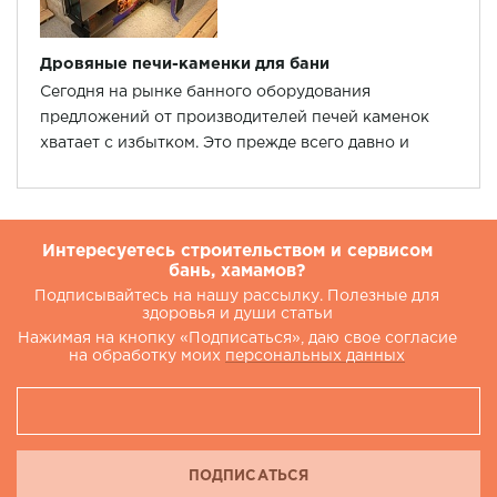
Дровяные печи-каменки для бани
Сегодня на рынке банного оборудования
предложений от производителей печей каменок
хватает с избытком. Это прежде всего давно и
неплохо зарекомендовавшие себя иностранцы:
Harvia, Helo, Tylo.
Интересуетесь строительством и сервисом
бань, хамамов?
Подписывайтесь на нашу рассылку. Полезные для
здоровья и души статьи
Нажимая на кнопку «Подписаться», даю свое согласие
на обработку моих
персональных данных
ПОДПИСАТЬСЯ