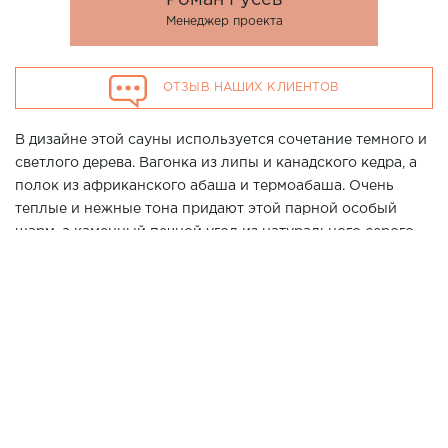
Менеджер проекта
ОТЗЫВ НАШИХ КЛИЕНТОВ
В дизайне этой сауны используется сочетание темного и
светлого дерева. Вагонка из липы и канадского кедра, а
полок из африканского абаша и термоабаша. Очень
теплые и нежные тона придают этой парной особый
шарм, а каменный печной угол из натурального серого
сланца в дополнении к мощной дровяной печи
Harvia
Legend 240 Duo
создаёт атмосферу настоящей русской
парной. Дополнен образ комплектом для освещения
VPL30 и термогигрометр от компании Cariitii.
Хотите повторить данный проект у Вас дома? Позвоните
нашим специалистам в г. Краснодар по телефону 7 (861)
21-02-114
2200*2100*2100мм
Размер парной: