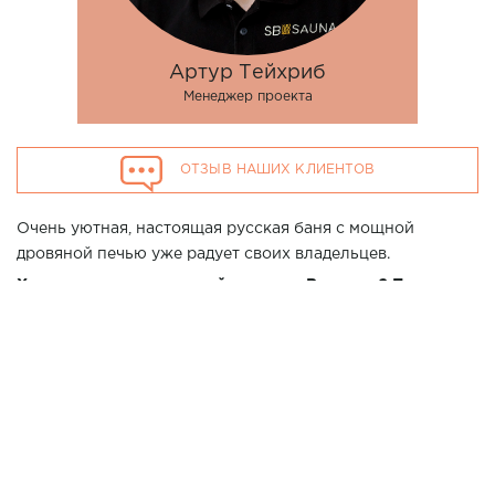
Артур Тейхриб
Менеджер проекта
ОТЗЫВ НАШИХ КЛИЕНТОВ
Очень уютная, настоящая русская баня с мощной
дровяной печью уже радует своих владельцев.
Хотите повторить данный проект у Вас дома? Позвоните
нашим специалистам в г. Краснодар по телефону 7 (861)
21-02-114
1700*3150*2400
Размер парной:
ИСПОЛЬЗОВАНЫ МАТЕРИАЛЫ:
Термоосина Штиль
ВАГОНКА