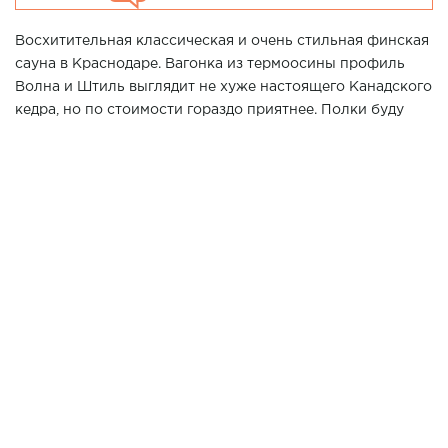
Восхитительная классическая и очень стильная финская
сауна в Краснодаре. Вагонка из термоосины профиль
Волна и Штиль выглядит не хуже настоящего Канадского
кедра, но по стоимости гораздо приятнее. Полки буду
служить десяток лет без какого-либо обслуживания.
Печь от мирового бренда Harvia подарит самое
настоящее финское тепло обладателям этой парной и
прослужит долгие-долгие годы. А мягкий свет от
термостойких лент располагает к отдыху и
умиротворению.
Хотите повторить данный проект у Вас дома? Позвоните
нашим специалистам в г. Краснодар по телефону 7 (861)
21-02-114
ИСПОЛЬЗОВАНЫ МАТЕРИАЛЫ:
Термоосина профиль
ВАГОНКА
Волна