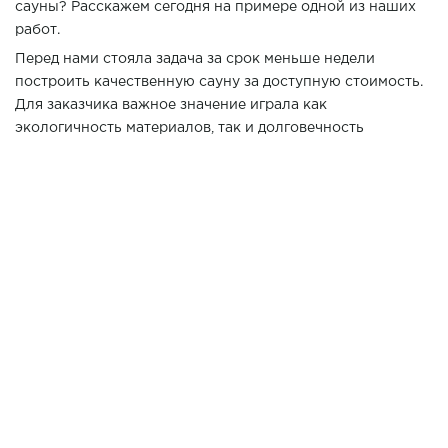
сауны? Расскажем сегодня на примере одной из наших
работ.
Перед нами стояла задача за срок меньше недели
построить качественную сауну за доступную стоимость.
Для заказчика важное значение играла как
экологичность материалов, так и долговечность
построенной сауны.
Для строительства мы выбрали вагонка из ольхи. Она не
только долговечна и неприхотлива в обслуживание, но и
за счет цвета визуально увеличивает пространство
парной. Светлое дерево с легким розоватым оттенком -
отличный выбор тех, кто предпочитает классическое
исполнение при строительстве саун
Вы когда-нибудь парились в финской сауне из ольхи?
Поверьте, этот легкий запах дерева и мягкий пар Вы
запомните надолго!
При проектировании парной важно подобрать
правильную печь. Для данной финской сауны мы
остановились на печи Nimbus в обкладке из