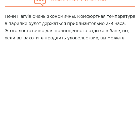
ОТЗЫВ НАШИХ КЛИЕНТОВ
Печи Harvia очень экономичны. Комфортная температура
в парилке будет держаться приблизительно 3-4 часа.
Этого достаточно для полноценного отдыха в бане, но,
если вы захотите продлить удовольствие, вы можете
подкидывать в топку по одному полену, установив режим
тления с помощью специального рычага. Так вы сможете
находиться в бане столько, сколько сами пожелаете.
Необычной делают эту парную вертикальные панно из
гималайской соли.
Хотите повторить данный проект у Вас дома? Позвоните
нашим специалистам в г. Краснодар по телефону 7 (861)
21-02-114
3700*2800*2400 мм
Размер парной:
ИСПОЛЬЗОВАНЫ МАТЕРИАЛЫ:
Липа, термоосина
ВАГОНКА